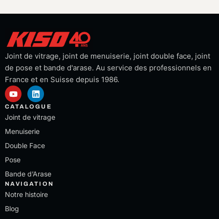
Joint de vitrage, joint de menuiserie, joint double face, joint
de pose et bande d'arase. Au service des professionnels en
France et en Suisse depuis 1986.
Y
L
o
i
u
n
CATALOGUE
t
k
Joint de vitrage
u
e
b
d
Menuiserie
e
i
Double Face
n
Pose
Bande d’Arase
NAVIGATION
Notre histoire
Blog