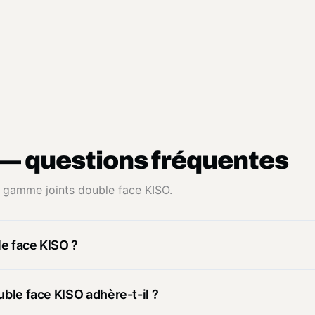
— questions fréquentes
la gamme joints double face KISO.
le face KISO ?
uble face KISO adhère-t-il ?