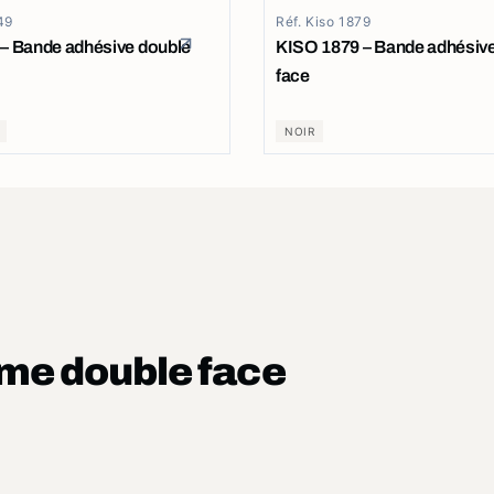
49
Réf. Kiso 1879
– Bande adhésive double
KISO 1879 – Bande adhésiv
face
NOIR
mme double face